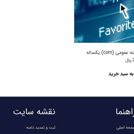
ومی (com) یکساله
﷼
به سبد خرید
اهنما
نقشه سایت
فحه اصلی
ثبت و تمدید دامنه