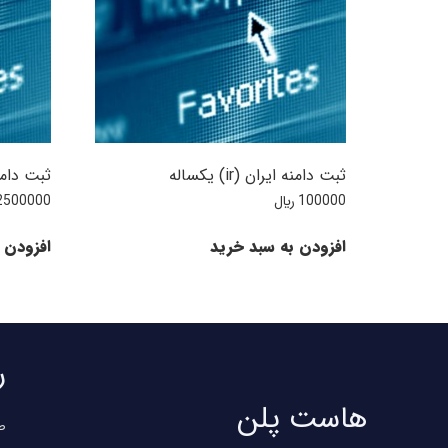
ثبت دامنه ایران (ir) یکساله
ثبت دامنه عم
100000
﷼
2500000
افزودن به سبد خرید
افزودن 
ر
هاست پلن
ص