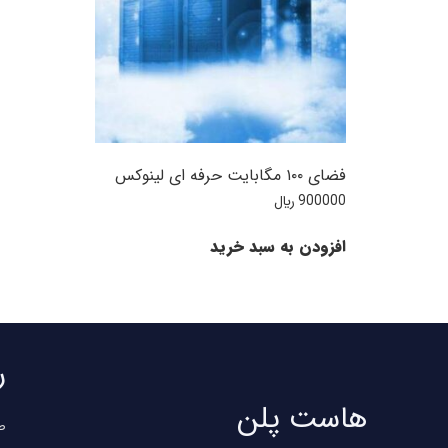
فضای ۱۰۰ مگابایت حرفه ای لینوکس
900000
﷼
افزودن به سبد خرید
ر
هاست پلن
ص