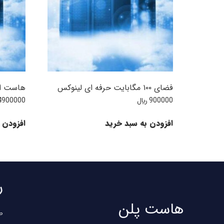
فضای ۱۰۰ مگابایت حرفه ای لینوکس
هاست ابری لین
900000
﷼
4900000
افزودن به سبد خرید
افزودن 
ر
هاست پلن
ص